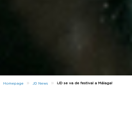
»
»
¡JD se va de festival a Málaga!
Homepage
JD News
El pasado viernes 14 de julio estuvimos dándolo todo
en el
concierto de
Emilia Mernes
en el
Sabatic Fest
Málaga
. Tras la actuación se celebró una
Bresh
que
nos tuvo bailando sin parar temazo tras temazo
hasta la madrugada 🔥.
En el evento estuvieron disfrutando junto a
JD