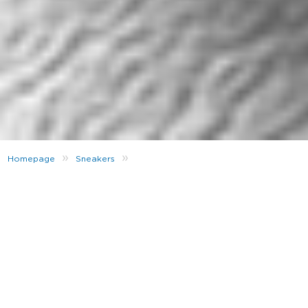
»
»
Homepage
Sneakers
¿Qué talla de adidas Stan Smith debo elegir?
Los clásicos nunca mueren si se reinventan. Las Stan
Smith de adidas son de esas zapatillas que han
sabido actualizarse a los nuevos tiempos sin olvidar
sus orígenes. No hay más que ver las últimas
versiones veganas o con materiales sostenibles más
cuidadosos con el medio ambiente. Es imposible
resistirse a ellas, todos necesitamos unas en nuestra
colección de deportivas.