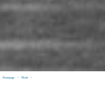
»
»
Homepage
Moda
La historia de Lacoste: ¿De dónde viene el logo del cocodrilo?
Al hablar de
Lacoste
, lo primero que se nos viene a la cabeza es el
diseño minimalista y elegante de sus prendas. La prestigiosa marca,
fundada en 1933, es uno de los mayores pesos pesados en el
mundo de la moda. Es sinónimo de calidad y estilo exclusivo. Aún