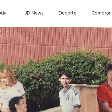
oda
JD News
Deporte
Comprar