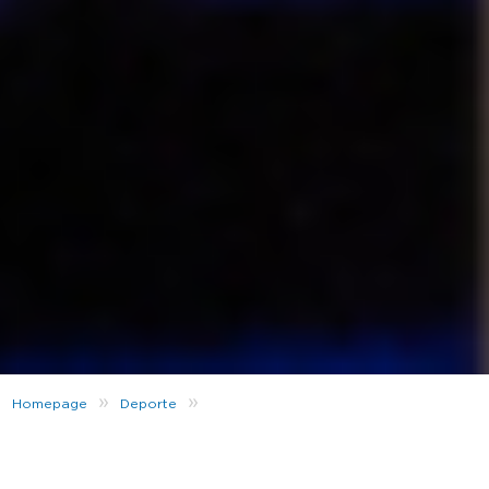
»
»
Homepage
Deporte
Entrevista a Kerman Lejarraga y Jon Míguez
Desde JD Sports queremos que conozcáis de forma
más cercana a estrellas del deporte como son los