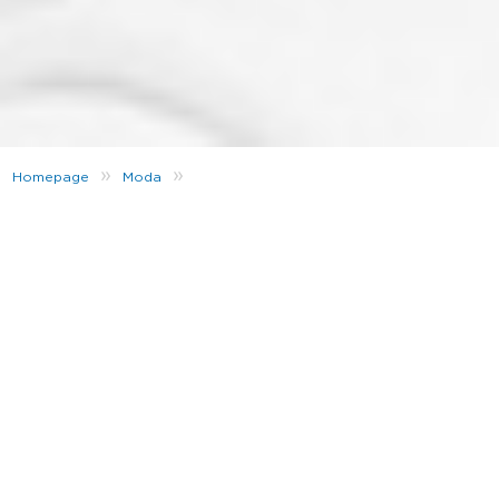
»
»
Homepage
Moda
Bucket hat, el sombrero de pescador que es tendencia en 2020
El verano ya está aquí, y eso solo significa una cosa:
Ya es hora de renovar tu coleción de accesorios de
verano
. ¿Y sabes lo que no te puede faltar esta
temporada? Un buen
bucket hat
.
Si protegerte del sol no te parece un motivo de
peso para conseguir ya uno, en JD Sports hemos
preparado este artículo para que veas todas las
posibilidades que tiene esta tendencia. A nosotros
ya nos ha conquistado. Y tú, ¿a qué esperas para
encontrar el tuyo en la
colección de gorros de
pescador
?